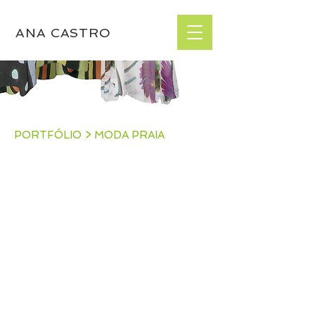
ANA CASTRO
biquíni lenço estampa étnica
naara
PORTFÓLIO > MODA PRAIA